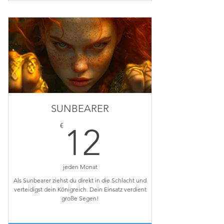
inkl. Alle STARSEED Segen.
💌 GOODIE-Brief: 4-Mal im Jahr voller
Überraschungen.
🌒 E-Book Pass: Erhalte alle neuen E-Books
kostenlos!
SUNBEARER
12€
€
12
jeden Monat
Als Sunbearer ziehst du direkt in die Schlacht und
verteidigst dein Königreich. Dein Einsatz verdient
große Segen!