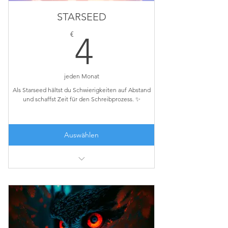
STARSEED
4€
€
4
jeden Monat
Als Starseed hältst du Schwierigkeiten auf Abstand
und schaffst Zeit für den Schreibprozess. ✨
Auswählen
✨ Monatliche Sneak-Peeks und Leseproben.
✨ Vorab-Reveals von Covern, Titeln und
Settings.
✨ Monatliche Updates über die Wirkung