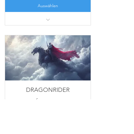
Auswählen
inkl. Alle STAARSEED & SHADOWCLAW
Segen.
⭐️ Priority-Pass: Erhalte alle Bücher 7 Tage vor
Release!
⭐️ Monatlich: Erhalte ein verschollenes SARE
Kapitel!
⭐️ Zugang zur Instagram Gruppe: Nova-
Group!
DRAGONRIDER
16€
€
16
jeden Monat
DRAGONRIDER KÖNNEN DRACHEN ZÄHMEN,